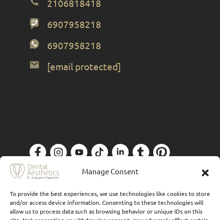
2106818418
6907958218
6907958218
[email protected]
Πολιτική Απορρήτου
| Designed by
Forthright
Manage Consent
To provide the best experiences, we use technologies like cookies to store
and/or access device information. Consenting to these technologies will
allow us to process data such as browsing behavior or unique IDs on this