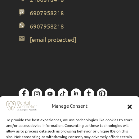
6907958218
6907958218
[email protected]
Πολιτική Απορρήτου
| Designed by
Forthright
Manage Consent
To provide the best experiences, we use technologies like cookies to store
and/or access device information. Consenting to these technologies will
allow us to process data such as browsing behavior or unique IDs on this
site. Not consenting or withdrawing consent, may adversely affect certain