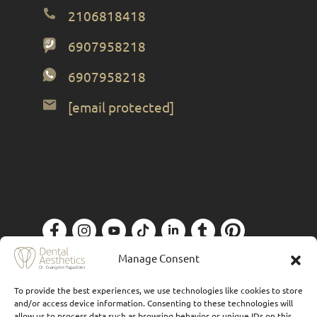
2106818418
6907958218
6907958218
[email protected]
Πολιτική Απορρήτου
| Designed by
Forthright
Manage Consent
To provide the best experiences, we use technologies like cookies to store
and/or access device information. Consenting to these technologies will
allow us to process data such as browsing behavior or unique IDs on this