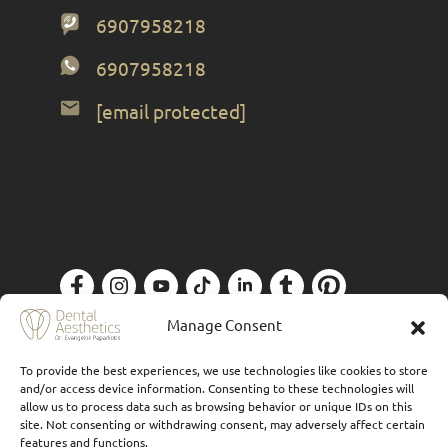
6907958218
6907958218
[email protected]
Πολιτική Απορρήτου
| Designed by
Forthright
Manage Consent
To provide the best experiences, we use technologies like cookies to store
and/or access device information. Consenting to these technologies will
allow us to process data such as browsing behavior or unique IDs on this
site. Not consenting or withdrawing consent, may adversely affect certain
features and functions.