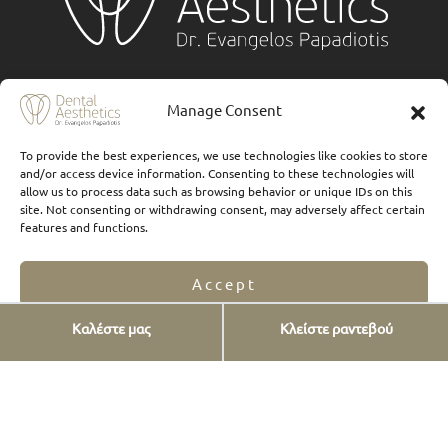
Υπηρεσίες
Manage Consent
Εμφυτεύματα
To provide the best experiences, we use technologies like cookies to store
Όψεις πορσελάνης
and/or access device information. Consenting to these technologies will
allow us to process data such as browsing behavior or unique IDs on this
Όψεις ρητίνης
site. Not consenting or withdrawing consent, may adversely affect certain
features and functions.
Προσθετική δοντιών
FAQs
Accept
Επένθετα και Υπερένθετα
Καλέστε μας
Κλείστε ραντεβού
Opt-out preferences
Privacy Statement
Λεύκανση δοντιών
Καθαρισμός δοντιών
Καινούριο χαμόγελο