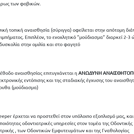
τέρως των φοβικών.
ική τοπική αναισθησία (σύριγγα) οφείλεται στην απότομη δι
σιμπήματος. Επιπλέον, το ενοχλητικό ”μούδιασμα” διαρκεί 2-3 
δυσκολία στην ομιλία και στο φαγητό
μέθοδο αναισθησίας επιτυγχάνεται η
ΑΝΩΔΥΝΗ ΑΝΑΙΣΘΗΤΟΠ
κτρονικής εντόπισης και της σταδιακής έγχυσης του αναισθητ
ουθα (μούδιασμα)
eeper έρχεται να προστεθεί στον υπόλοιπο εξοπλισμό μας, κα
οιότητας οδοντιατρικές υπηρεσίες στον τομέα της Οδοντικής 
τρικής , των Οδοντικών Εμφυτευμάτων και της Γναθολογίας