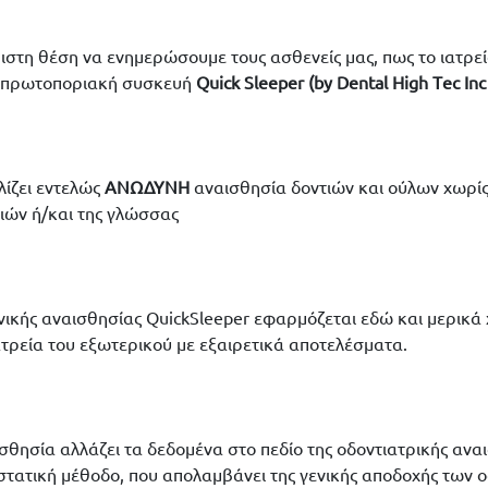
ιστη θέση να ενημερώσουμε τους ασθενείς μας, πως το ιατρείο
ν πρωτοποριακή συσκευή
Quick Sleeper (by Dental Ηigh Τec Inc
ίζει εντελώς
ΑΝΩΔΥΝΗ
αναισθησία δοντιών και ούλων χωρίς
ιών ή/και της γλώσσας
ικής αναισθησίας QuickSleeper εφαρμόζεται εδώ και μερικά 
ατρεία του εξωτερικού με εξαιρετικά αποτελέσματα.
σθησία αλλάζει τα δεδομένα στο πεδίο της οδοντιατρικής αναι
στατική μέθοδο, που απολαμβάνει της γενικής αποδοχής των 