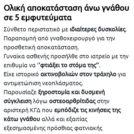
Ολική αποκατάσταση άνω γνάθου
σε 5 εμφυτεύματα
Σύνθετο περιστατικό με
ιδιαίτερες δυσκολίες
.
Παραπομπή από γναθοχειρουργό για την
προσθετική αποκατάσταση.
Γυναίκα ασθενής προσήλθε στο ιατρείο με την
επιθυμία να ‘
’φτιάξει το στόμα της’’
.
Είχε ιστορικό
ακτινοβολιών στον τράχηλο
για
αντιμετώπιση νεοπλάσματος.
Παρουσίαζε
ξηροστομία και δυσμενή
σύγκλειση
λόγω
οστεοαρθρίτιδας
στην
αριστερή ΚΓΔ που
εμπόδιζε τις κινήσεις της
κάτω γνάθου
αλλά και εξαιτίας
εξεσημασμένης πρόσθιας φατνιακής