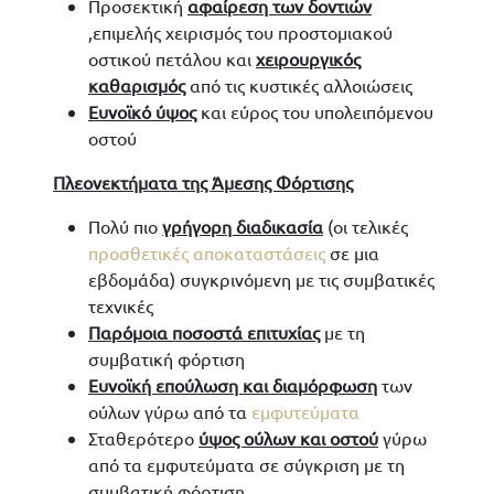
Προσεκτική
αφαίρεση των δοντιών
,επιμελής χειρισμός του προστομιακού
οστικού πετάλου και
χειρουργικός
καθαρισμός
από τις κυστικές αλλοιώσεις
Ευνοϊκό ύψος
και εύρος του υπολειπόμενου
οστού
Πλεονεκτήματα της Άμεσης Φόρτισης
Πολύ πιο
γρήγορη διαδικασία
(οι τελικές
προσθετικές αποκαταστάσεις
σε μια
εβδομάδα) συγκρινόμενη με τις συμβατικές
τεχνικές
Παρόμοια ποσοστά επιτυχίας
με τη
συμβατική φόρτιση
Ευνοϊκή επούλωση και διαμόρφωση
των
ούλων γύρω από τα
εμφυτεύματα
Σταθερότερο
ύψος ούλων και οστού
γύρω
από τα εμφυτεύματα σε σύγκριση με τη
συμβατική φόρτιση