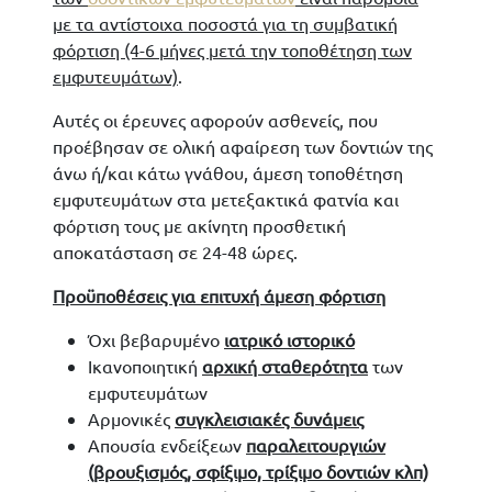
με τα αντίστοιχα ποσοστά για τη συμβατική
φόρτιση (4-6 μήνες μετά την τοποθέτηση των
εμφυτευμάτων)
.
Αυτές οι έρευνες αφορούν ασθενείς, που
προέβησαν σε ολική αφαίρεση των δοντιών της
άνω ή/και κάτω γνάθου, άμεση τοποθέτηση
εμφυτευμάτων στα μετεξακτικά φατνία και
φόρτιση τους με ακίνητη προσθετική
αποκατάσταση σε 24-48 ώρες.
Προϋποθέσεις για επιτυχή άμεση φόρτιση
Όχι βεβαρυμένο
ιατρικό ιστορικό
Ικανοποιητική
αρχική σταθερότητα
των
εμφυτευμάτων
Αρμονικές
συγκλεισιακές δυνάμεις
Απουσία ενδείξεων
παραλειτουργιών
(βρουξισμός, σφίξιμο, τρίξιμο δοντιών κλπ)