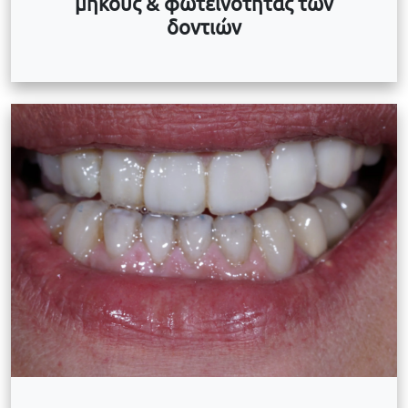
μήκους & φωτεινότητας των
δοντιών