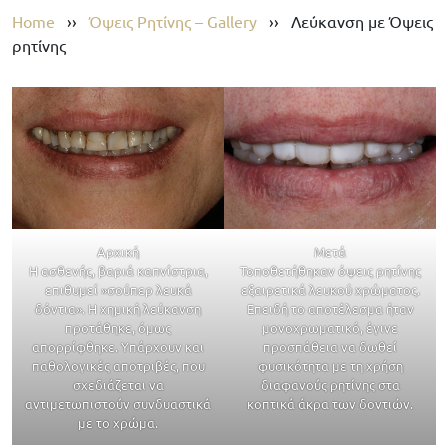
Home
››
Όψεις Ρητίνης – Gallery
››
Λεύκανση με Όψεις
ρητίνης
Αρχική
Μετά
Η ασθενής, βαριά καπνίστρια,
Τοποθετήθηκαν όψεις ρητίνης
επιθυμεί »σούπερ λευκά
εξαιρετικά λευκού χρώματος.
δόντια». Η χημική λεύκανση
Επειδή το αποτέλεσμα ήταν
προτάθηκε, όμως
μονοχρωματικό, έγινε
απορρίφθηκε. Υπάρχουν και
προσπάθεια να δωθεί
παθολογικές αποτριβές, που
φυσικότητα με τη χρήση
σχεδιάζεται να
διαφανούς ρητίνης στα
αντιμετωπιστούν συνδυαστικά
κοπτικά άκρα των δοντιών.
με το χρώμα.