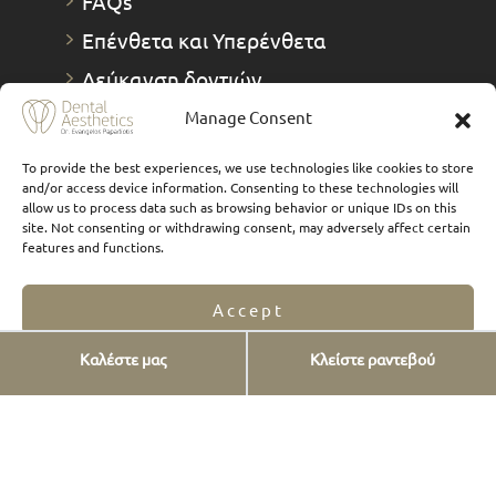
FAQs
Επένθετα και Υπερένθετα
Λεύκανση δοντιών
Καθαρισμός δοντιών
Manage Consent
Καινούριο χαμόγελο
To provide the best experiences, we use technologies like cookies to store
and/or access device information. Consenting to these technologies will
Digital Smile Design – Αισθητική
allow us to process data such as browsing behavior or unique IDs on this
Ανάλυση Χαμόγελου
site. Not consenting or withdrawing consent, may adversely affect certain
features and functions.
Γναθολογία - Σύγκλειση
Θεραπείες 1 Ημέρας
Accept
Καλέστε μας
Κλείστε ραντεβού
Στοιχεία επικοινωνίας
Opt-out preferences
Privacy Statement
Αγ. Γεωργίου 12,
Πλ. Δούρου, Χαλάνδρι
ΑΘήνα, Ελλάδα