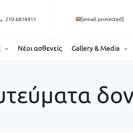
210 6818411
[email protected]
ς
Νέοι ασθενείς
Gallery & Media
υτεύματα δον