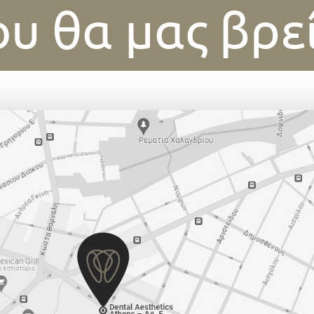
υ θα μας βρε