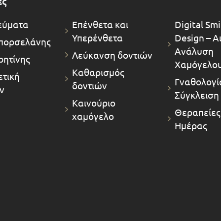
ες
εύματα
Επένθετα και
Digital Smi
Υπερένθετα
Design – Α
πορσελάνης
Ανάλυση
Λεύκανση δοντιών
ρητίνης
Χαμόγελο
Καθαρισμός
τική
Γναθολογία
δοντιών
ν
Σύγκλειση
Καινούριο
Θεραπείες
χαμόγελο
Ημέρας