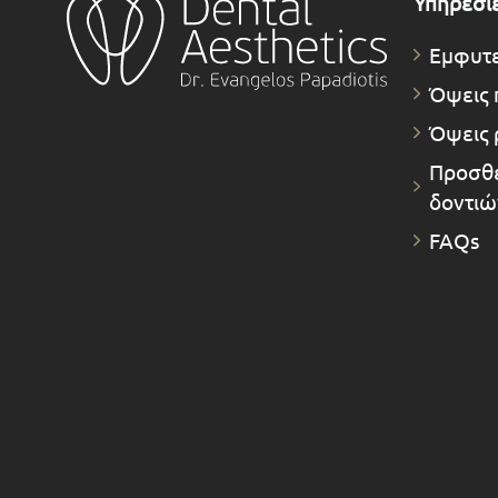
Υπηρεσί
Εμφυτ
Όψεις 
Όψεις 
Προσθε
δοντιώ
FAQs