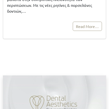
περιπτώσεων. Με τις νέες ρητίνες & πορσελάνες
δοντιών,…
Read More…
Κ