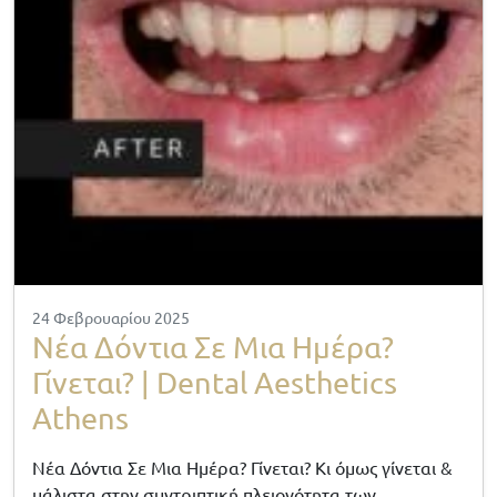
24 Φεβρουαρίου 2025
Νέα Δόντια Σε Μια Ημέρα?
Γίνεται? | Dental Aesthetics
Athens
Νέα Δόντια Σε Μια Ημέρα? Γίνεται? Κι όμως γίνεται &
μάλιστα στην συντριπτική πλειονότητα των