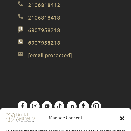
2106818412
2106818418
6907958218
6907958218
[email protected]
Πολιτική Απορρήτου
| Designed by
Forthright
Manage Consent
To provide the best experiences, we use technologies like cookies to store