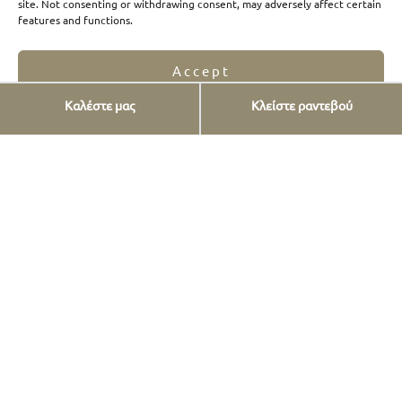
site. Not consenting or withdrawing consent, may adversely affect certain
features and functions.
Accept
Καλέστε μας
Κλείστε ραντεβού
Opt-out preferences
Privacy Statement
Είπαν για εμάς
Που θα μας βρείτε