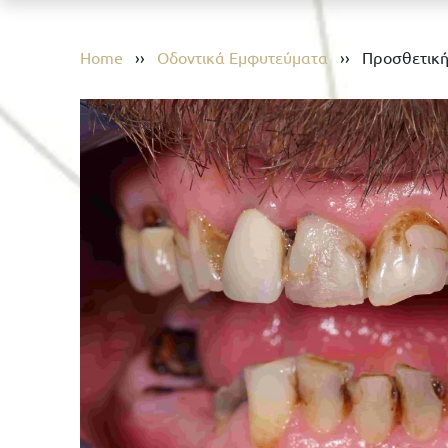
Home
››
Οδοντικά Εμφυτεύματα
››
Προσθετική