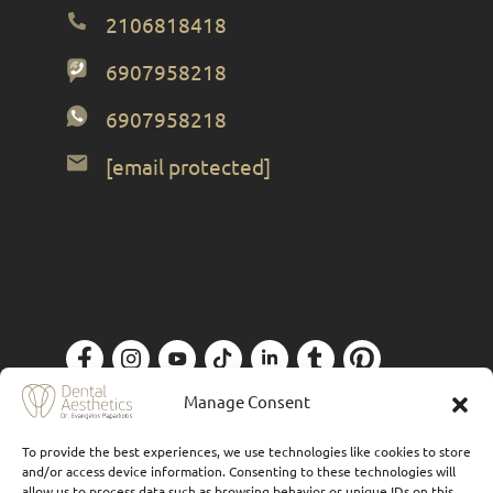
2106818418
6907958218
6907958218
[email protected]
Πολιτική Απορρήτου
| Designed by
Forthright
Manage Consent
To provide the best experiences, we use technologies like cookies to store
and/or access device information. Consenting to these technologies will
allow us to process data such as browsing behavior or unique IDs on this